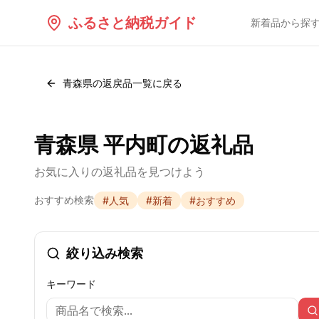
ふるさと納税ガイド
新着品から探
青森県
の返戻品一覧に戻る
青森県 平内町の返礼品
お気に入りの返礼品を見つけよう
おすすめ検索
#
人気
#
新着
#
おすすめ
絞り込み検索
キーワード