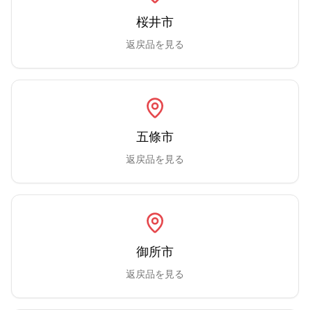
桜井市
返戻品を見る
五條市
返戻品を見る
御所市
返戻品を見る