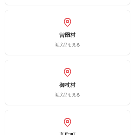
曽爾村
返戻品を見る
御杖村
返戻品を見る
高取町