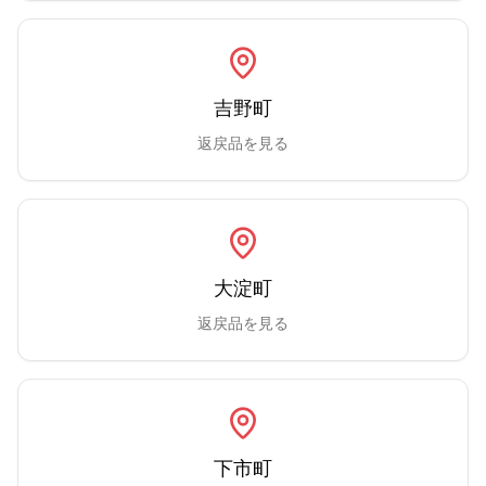
吉野町
返戻品を見る
大淀町
返戻品を見る
下市町