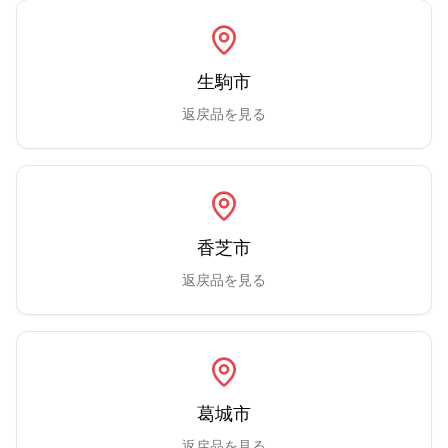
生駒市
返戻品を見る
香芝市
返戻品を見る
葛城市
返戻品を見る