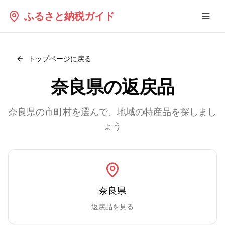
ふるさと納税ガイド
トップページに戻る
奈良県
の返戻品
奈良県
の市町村を選んで、地域の特産品を探しまし
ょう
奈良県
返戻品を見る