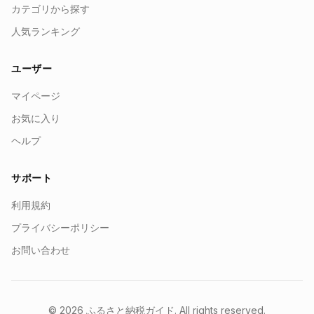
カテゴリから探す
人気ランキング
ユーザー
マイページ
お気に入り
ヘルプ
サポート
利用規約
プライバシーポリシー
お問い合わせ
©
2026
ふるさと納税ガイド. All rights reserved.