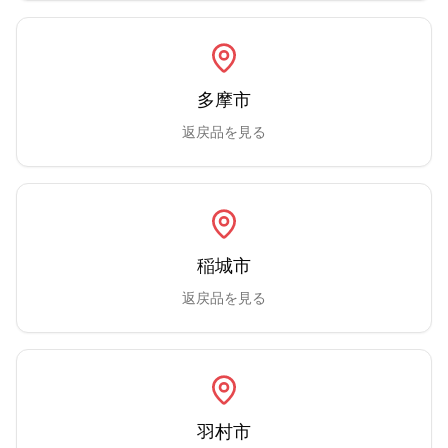
多摩市
返戻品を見る
稲城市
返戻品を見る
羽村市