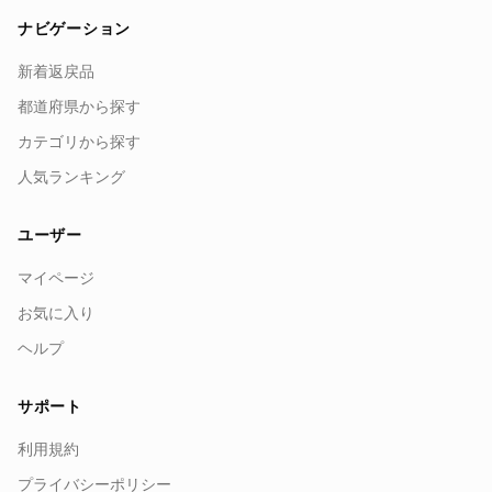
ナビゲーション
新着返戻品
都道府県から探す
カテゴリから探す
人気ランキング
ユーザー
マイページ
お気に入り
ヘルプ
サポート
利用規約
プライバシーポリシー