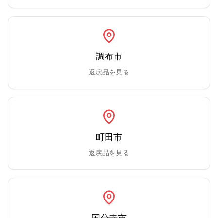
調布市
返戻品を見る
町田市
返戻品を見る
国分寺市