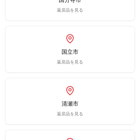
返戻品を見る
国立市
返戻品を見る
清瀬市
返戻品を見る