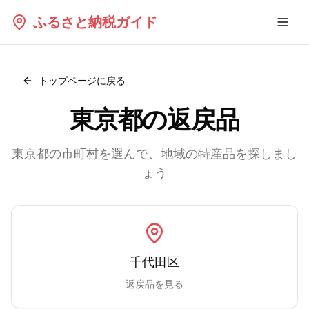
ふるさと納税ガイド
トップページに戻る
東京都
の返戻品
東京都
の市町村を選んで、地域の特産品を探しまし
ょう
千代田区
返戻品を見る